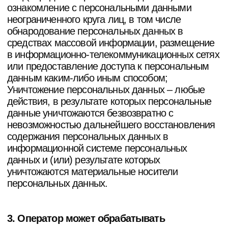
материалам, содержащимся на веб-сайте.
Также Оператор имеет право направлять
Пользователю уведомления о новых продуктах
и услугах, специальных предложениях и
различных событиях. Пользователь всегда
может отказаться от получения
информационных сообщений, направив
Оператору письмо на адрес электронной почты
info@blokgroup.ru
с пометкой «Отказ от
уведомлениях о новых продуктах и услугах и
специальных предложениях».
Обезличенные данные Пользователей,
собираемые с помощью сервисов интернет-
статистики, служат для сбора информации о
действиях Пользователей на сайте, улучшения
качества сайта и его содержания.
5. Правовые основания обработки
персональных данных
Оператор обрабатывает персональные данные
Пользователя только в случае их заполнения и/
или отправки Пользователем самостоятельно
через специальные формы, расположенные на
сайте
https://potanin.estate
Заполняя
соответствующие формы и/или отправляя свои