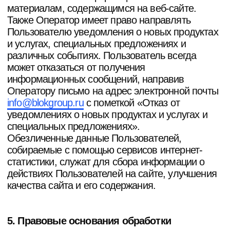
третьим лицам, за исключением случаев,
связанных с исполнением действующего
законодательства.
В случае выявления неточностей в
персональных данных, Пользователь может
актуализировать их самостоятельно, путем
направления Оператору уведомление на адрес
электронной почты Оператора info@blokgroup.ru
с пометкой «Актуализация персональных
данных».
Срок обработки персональных данных является
неограниченным. Пользователь может в любой
момент отозвать свое согласие на обработку
персональных данных, направив Оператору
уведомление посредством электронной почты
на электронный адрес Оператора
info@blokgroup.ru
с пометкой «Отзыв согласия
на обработку персональных данных».
7. Заключительные положения
Пользователь может получить любые
разъяснения по интересующим вопросам,
касающимся обработки его персональных
данных, обратившись к Оператору с помощью
электронной почты
info@blokgroup.ru
В данном документе будут отражены любые