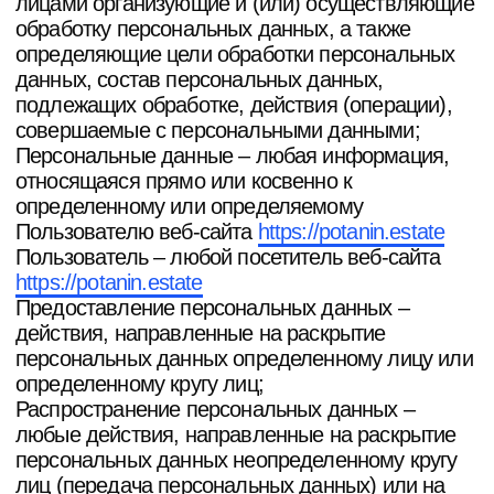
информационной системе персональных
данных и (или) результате которых
уничтожаются материальные носители
персональных данных.
3. Оператор может обрабатывать
следующие персональные данные
Пользователя
Фамилия, имя, отчество;
Электронный адрес;
Номера телефонов;
Место работы / компания;
Количество сотрудников;
Также на сайте происходит сбор и обработка
обезличенных данных о посетителях (в т.ч.
файлов «cookie») с помощью сервисов
интернет-статистики (Яндекс Метрика и Гугл
Аналитика и других).
4. Цели обработки персональных данных
Цель обработки персональных данных
Пользователя — предоставление доступа
Пользователю к информации и/или