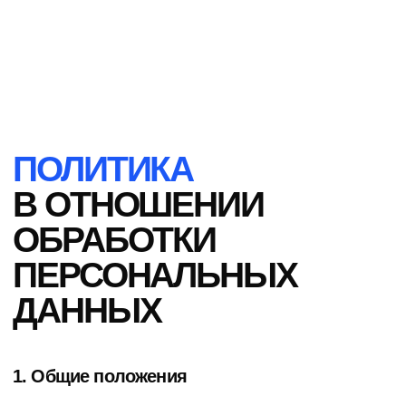
ПОЛИТИКА
В ОТНОШЕНИИ
ОБРАБОТКИ
ПЕРСОНАЛЬНЫХ
ДАННЫХ
1. Общие положения
Настоящая политика обработки персональных
данных составлена в соответствии с
требованиями Федерального закона от
27.07.2006. №152-ФЗ «О персональных
данных» и определяет порядок обработки
персональных данных и меры по обеспечению
безопасности персональных данных ИП
Смолина Валентина Николаевна (далее –