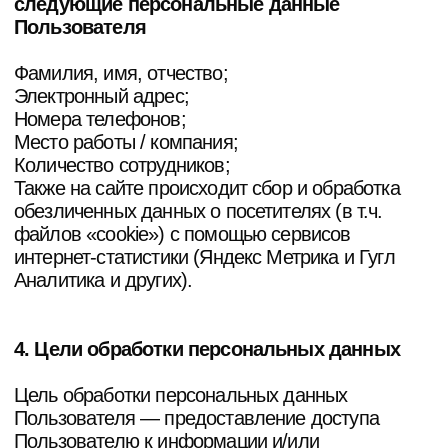
персональные данные Оператору,
Пользователь выражает свое согласие с данной
Политикой.
Оператор обрабатывает обезличенные данные
о Пользователе в случае, если это разрешено в
настройках браузера Пользователя (включено
сохранение файлов «cookie» и использование
технологии JavaScript).
6. Порядок сбора, хранения, передачи и
других видов обработки персональных
данных
Безопасность персональных данных, которые
обрабатываются Оператором, обеспечивается
путем реализации правовых, организационных и
технических мер, необходимых для выполнения
в полном объеме требований действующего
законодательства в области защиты
персональных данных.
Оператор обеспечивает сохранность
персональных данных и принимает все
возможные меры, исключающие доступ к
персональным данным неуполномоченных лиц.
Персональные данные Пользователя никогда,
ни при каких условиях не будут переданы