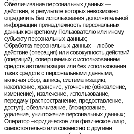
подлежащих обработке, действия (операции),
совершаемые с персональными данными;
Персональные данные – любая информация,
относящаяся прямо или косвенно к
определенному или определяемому
Пользователю веб-сайта
https://potanin.estate
Пользователь – любой посетитель веб-сайта
https://potanin.estate
Предоставление персональных данных –
действия, направленные на раскрытие
персональных данных определенному лицу или
определенному кругу лиц;
Распространение персональных данных –
любые действия, направленные на раскрытие
персональных данных неопределенному кругу
лиц (передача персональных данных) или на
ознакомление с персональными данными
неограниченного круга лиц, в том числе
обнародование персональных данных в
средствах массовой информации, размещение
в информационно-телекоммуникационных сетях
или предоставление доступа к персональным
данным каким-либо иным способом;
Уничтожение персональных данных – любые
действия, в результате которых персональные
данные уничтожаются безвозвратно с
невозможностью дальнейшего восстановления
содержания персональных данных в